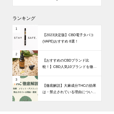
テルペン配合のCBDおすすめ3選
｜効果や使い方まで徹底解説！
ランキング
1
【2023決定版】CBD電子タバコ
【2023決定版】CBD電子タバコ
(VAPE)おすすめ 8選！
(VAPE)おすすめ 8選！
【インタビュー】CBDタブレッ
2
【おすすめのCBDブランド比
ト Pocket Chill Time（ポケチ
較！】CBD人気10ブランドを徹底
ル）単独取材！
比較！
3
CBDとの相乗効果「アントラー
【徹底解説】大麻成分THCの効果
ジュ効果」効果を実感しやすく
は・禁止されている理由について
する方法
解説
CBD電子タバコBOXタイプにつ