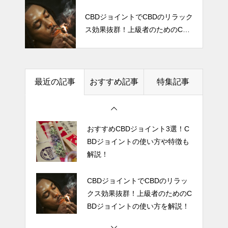
【2023決定版】CBD電子タバコ
(VAPE)おすすめ 8選！
CBDジョイントでCBDのリラック
CBDクリスタルとは？使い方含
ス効果抜群！上級者のためのCBD
め徹底解説【おすすめクリスタ
ジョイントの使い方を解説！
ル４選】
CBDに含まれるテルペンの効果
最近の記事
おすすめ記事
特集記事
について解説！テルペンによる
アントラージュ効果とは！？
おすすめCBDジョイント3選！C
BDジョイントの使い方や特徴も
解説！
CBDジョイントでCBDのリラッ
クス効果抜群！上級者のためのC
BDジョイントの使い方を解説！