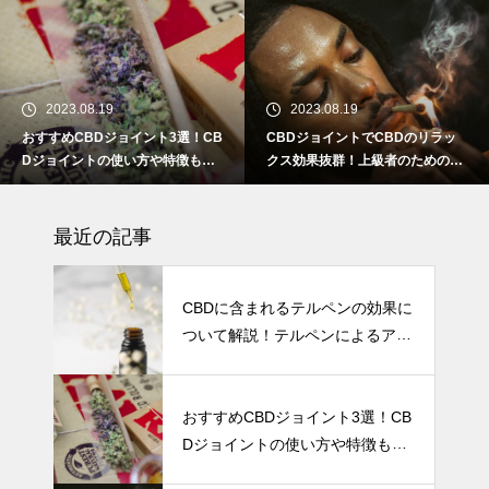
CBDに含まれるテルペンの効果
について解説！テルペンによる
アントラージュ効果とは！？
2023.08.19
2023.08.19
おすすめCBDジョイント3選！CB
CBDジョイントでCBDのリラッ
おすすめCBDジョイント3選！C
Dジョイントの使い方や特徴も解
クス効果抜群！上級者のためのC
BDジョイントの使い方や特徴も
説！
BDジョイントの使い方を解説！
解説！
最近の記事
CBDジョイントでCBDのリラッ
クス効果抜群！上級者のためのC
CBDに含まれるテルペンの効果に
BDジョイントの使い方を解説！
ついて解説！テルペンによるアン
トラージュ効果とは！？
テルペン配合のCBDおすすめ3選
｜効果や使い方まで徹底解説！
おすすめCBDジョイント3選！CB
Dジョイントの使い方や特徴も解
CBD電子タバコPODタイプにつ
説！
いて徹底解説