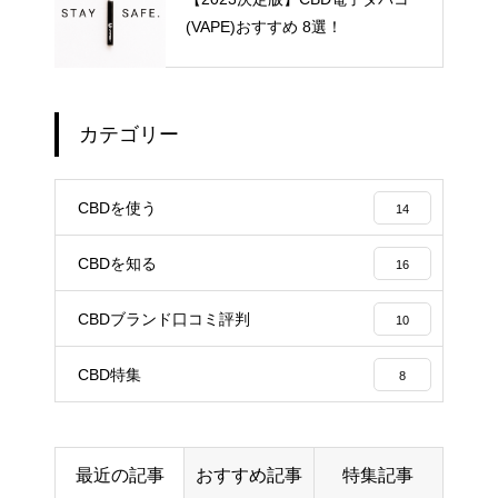
(VAPE)おすすめ 8選！
CBDジョイントでCBDのリラッ
カテゴリー
クス効果抜群！上級者のためのC
BDジョイントの使い方を解説！
CBDを使う
14
テルペン配合のCBDおすすめ3選
CBDを知る
16
｜効果や使い方まで徹底解説！
CBDブランド口コミ評判
10
【2023決定版】CBD電子タバコ
CBD特集
8
(VAPE)おすすめ 8選！
CBDに含まれるテルペンの効果
最近の記事
おすすめ記事
特集記事
について解説！テルペンによる