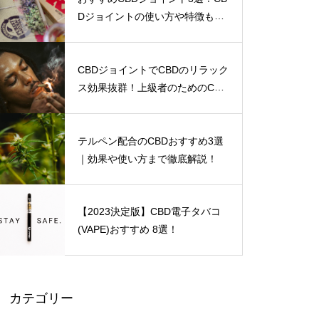
テルペン配合のCBDおすすめ3
Dジョイントの使い方や特徴も解
選｜効果や使い方まで徹底解
説！
説！
CBDジョイントでCBDのリラック
ス効果抜群！上級者のためのCBD
ジョイントの使い方を解説！
ヘンプオイルの効果・副作用に
テルペン配合のCBDおすすめ3選
ついて徹底解説！
｜効果や使い方まで徹底解説！
【2023決定版】CBD電子タバコ
(VAPE)おすすめ 8選！
CBDが効くまでの時間と効果時
間は？
カテゴリー