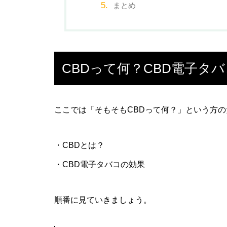
まとめ
インタビュー企画 CBDベイプ
「Richill（リッチル）」単独取
材！！
CBDって何？CBD電子タ
ここでは「そもそもCBDって何？」という方
【おすすめのCBDブランド比
較！】CBD人気10ブランドを徹
底比較！
・CBDとは？
・CBD電子タバコの効果
順番に見ていきましょう。