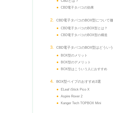
CBDとは？
CBD電子タバコの効果
女性におすすめのCBD商品5選
を紹介！CBDで女性のお悩みを
CBD電子タバコのBOX型について
解決しよう！
CBD電子タバコのBOX型とは？
CBD電子タバコのBOX型の構造
CBD電子タバコのBOX型はどうい
【CBD使い捨てできる電子タバ
BOX型のメリット
コ！】お試しに最適なCBDペン
BOX型のデメリット
を紹介
BOX型はこういう人におすすめ
BOX型ベイプのおすすめ3選
ELeaf iStick Pico X
【2023決定版】CBD電子タバコ
Aspire Rover 2
(VAPE)おすすめ 8選！
Kanger Tech TOPBOX Mini