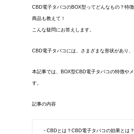
CBDに含まれるテルペンの効果
CBD電子タバコのBOX型ってどんなもの？特
について解説！テルペンによる
アントラージュ効果とは！？
商品も教えて！
こんな疑問にお答えします。
CBDとの相乗効果「アントラー
CBD電子タバコには、さまざまな形状があり、
ジュ効果」効果を実感しやすく
する方法
本記事では、BOX型CBD電子タバコの特徴や
す。
CBDとTHCの違いを徹底解説
記事の内容
・CBDとは？CBD電子タバコの効果とは