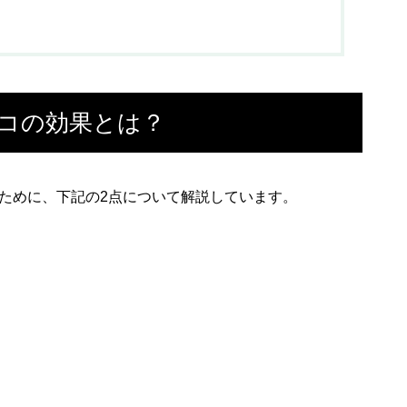
インタビュー企画 日本発のCBD
ブランド『CHILLAXY』代表 井
上寿毅さんに単独取材！！
バコの効果とは？
のために、下記の2点について解説しています。
【VAPE】とにかくおすすめ出
来るCBDリキッド3選！