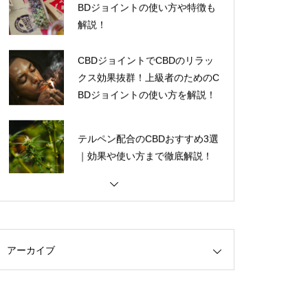
解説！
【高濃度CBD電子タバコ】メリ
CBDジョイントでCBDのリラッ
ットと選ぶべきメーカーについ
クス効果抜群！上級者のためのC
て解説
BDジョイントの使い方を解説！
テルペン配合のCBDおすすめ3選
【CBDワックス使い方徹底解
｜効果や使い方まで徹底解説！
説！】おすすめワックス・注意
点も完全理解
【2023決定版】CBD電子タバコ
(VAPE)おすすめ 8選！
インタビュー企画 CBDブランド
アーカイブ
CBDに含まれるテルペンの効果
『PharmaHemp Japan』単独取
について解説！テルペンによる
材！！
アントラージュ効果とは！？