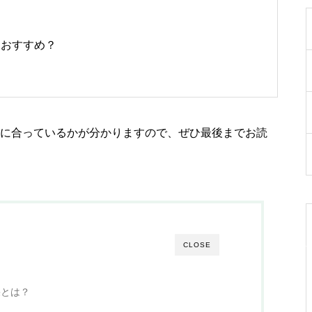
CBDの効果やメリットとは?
におすすめ？
【初心者向け徹底解説】
テルペン配合のCBDおすすめ3
たに合っているかが分かりますので、ぜひ最後までお読
選｜効果や使い方まで徹底解
説！
CBDクリスタルとは？使い方含
CLOSE
め徹底解説【おすすめクリスタ
ル４選】
果とは？