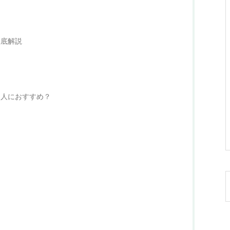
【保存版】CBD電子タバコの種
類について解説！各メリット・
徹底解説
デメリットが分かる！！
う人におすすめ？
【CBDグミ徹底解説！】効果・
注意点も完全理解
【インタビュー】CBDタブレッ
ト Pocket Chill Time（ポケチ
ル）単独取材！