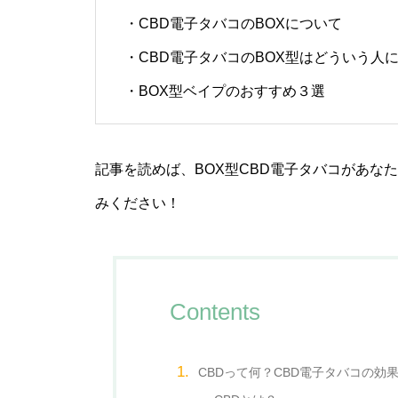
・CBD電子タバコのBOXについて
CBDオイルの7つの効果とメリ
・CBD電子タバコのBOX型はどういう人
ット
・BOX型ベイプのおすすめ３選
CBDジョイントでCBDのリラッ
記事を読めば、BOX型CBD電子タバコがあな
クス効果抜群！上級者のための
みください！
CBDジョイントの使い方を解
説！
Contents
CBD電子タバコPODタイプにつ
いて徹底解説
CBDって何？CBD電子タバコの効