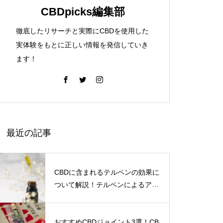
ード）』口コミ評判レポ】おす
CBDpicks編集部
すめ商品・良い点と悪い点をチ
CBDジョイントでCBDのリラック
CBDジョイントでCBDのリラック
CBDジョイントでCBDのリラック
CBDジョイントでCBDのリラック
徹底したリサーチと実際にCBDを使用した
ェック！
ス効果抜群！上級者のためのCBD
ス効果抜群！上級者のためのCBD
ス効果抜群！上級者のためのCBD
ス効果抜群！上級者のためのCBD
実体験をもとに正しい情報を発信していき
ジョイントの使い方を解説！
ジョイントの使い方を解説！
ジョイントの使い方を解説！
ジョイントの使い方を解説！
ます！
【体験レポ】CBDブランド CHI
【インタビュー】CBDタブレット
【インタビュー】CBDタブレット
【インタビュー】CBDタブレット
【インタビュー】CBDタブレット
LLAXY（チラクシー）の口コミ
Pocket Chill Time（ポケチル）単
Pocket Chill Time（ポケチル）単
Pocket Chill Time（ポケチル）単
Pocket Chill Time（ポケチル）単
評判！！実際に使用してみた！
独取材！
独取材！
独取材！
独取材！
最近の記事
CBDに含まれるテルペンの効果に
ついて解説！テルペンによるアン
トラージュ効果とは！？
おすすめCBDジョイント3選！CB