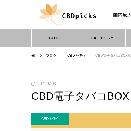
国内最大
BLOG
CATEGORY
ブログ
CBDを使う
CBD電子タバコBOX
C
CBDを知る
CBDを知る
CBDを知る
CBDを知る
C
C
C
C
【『CBD fx』口コミ評判レポ】
2021.07.03
おすすめ商品・良い点と悪い点
CBD電子タバコBO
をチェック！
の効果に
の効果に
の効果に
の効果に
おすすめCBDジョイント3選！CB
おすすめCBDジョイント3選！CB
おすすめCBDジョイント3選！CB
おすすめCBDジョイント3選！CB
CB
CB
CB
CB
よるアン
よるアン
よるアン
よるアン
Dジョイントの使い方や特徴も解
Dジョイントの使い方や特徴も解
Dジョイントの使い方や特徴も解
Dジョイントの使い方や特徴も解
ス効
ス効
ス効
ス効
説！
説！
説！
説！
ジョ
ジョ
ジョ
ジョ
CBDを使う
【CBD『Greeus』口コミ評判