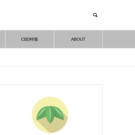
CBD特集
ABOUT
特集
CBD特集
CBD特集
CBD特集
CBD特集
CBD
CBD
CBD
CBD
【体験レポ】＋WEED（プラス
ウィード）使い捨てポッド口コ
ミ評判！実際に使用してみた！
3選｜
3選｜
3選｜
3選｜
【2023決定版】CBD電子タバコ(V
【2023決定版】CBD電子タバコ(V
【2023決定版】CBD電子タバコ(V
【2023決定版】CBD電子タバコ(V
【インタ
【インタ
【インタ
【インタ
APE)おすすめ 8選！
APE)おすすめ 8選！
APE)おすすめ 8選！
APE)おすすめ 8選！
Pocket
Pocket
Pocket
Pocket
独取材！
独取材！
独取材！
独取材！
【CBD『＋WEED（プラスウィ