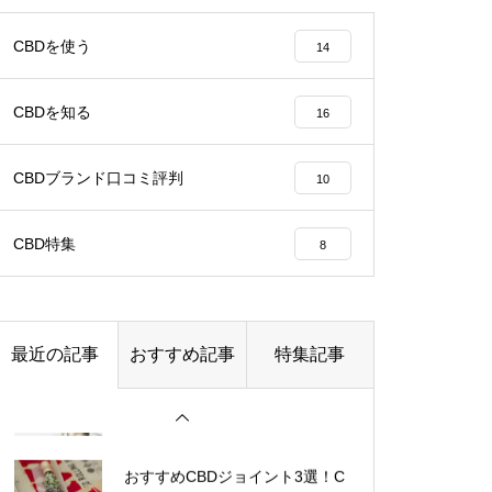
CBDジョイントでCBDのリラッ
クス効果抜群！上級者のためのC
CBDの副作用とは？【保存版】
CBDを使う
14
BDジョイントの使い方を解説！
副作用ついて徹底解説！
CBDを知る
16
テルペン配合のCBDおすすめ3選
｜効果や使い方まで徹底解説！
CBDブランド口コミ評判
10
CBD電子タバコBOXタイプにつ
CBD特集
いて徹底解説
8
【2023決定版】CBD電子タバコ
(VAPE)おすすめ 8選！
CBDに含まれるテルペンの効果
最近の記事
おすすめ記事
特集記事
CBDヴェポライザーの構造や選
について解説！テルペンによる
アントラージュ効果とは！？
び方を解説！【おすすめヴェポ
ライザー3選】
おすすめCBDジョイント3選！C
BDジョイントの使い方や特徴も